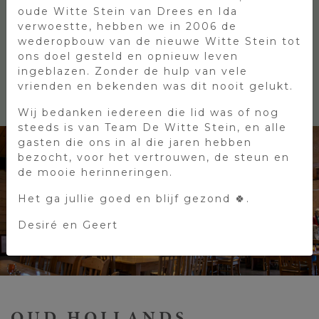
bedrijfspresentatie of netwerkevenement
oude Witte Stein van Drees en Ida
organiseren in onze Wintertuin? Dan zorgen
verwoestte, hebben we in 2006 de
wij uiteraard dat de ruimte, beamer en
wederopbouw van de nieuwe Witte Stein tot
microfoon voor u klaar staan.
ons doel gesteld en opnieuw leven
ingeblazen. Zonder de hulp van vele
vrienden en bekenden was dit nooit gelukt.
Wij bedanken iedereen die lid was of nog
steeds is van Team De Witte Stein, en alle
gasten die ons in al die jaren hebben
bezocht, voor het vertrouwen, de steun en
de mooie herinneringen.
Het ga jullie goed en blijf gezond 🍀.
Desiré en Geert