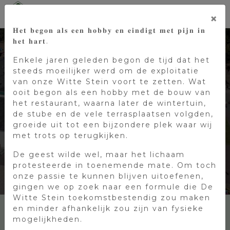
×
𝐇𝐞𝐭 𝐛𝐞𝐠𝐨𝐧 𝐚𝐥𝐬 𝐞𝐞𝐧 𝐡𝐨𝐛𝐛𝐲 𝐞𝐧 𝐞𝐢𝐧𝐝𝐢𝐠𝐭 𝐦𝐞𝐭 𝐩𝐢𝐣𝐧 𝐢𝐧
𝐡𝐞𝐭 𝐡𝐚𝐫𝐭.
Enkele jaren geleden begon de tijd dat het
steeds moeilijker werd om de exploitatie
van onze Witte Stein voort te zetten. Wat
ooit begon als een hobby met de bouw van
het restaurant, waarna later de wintertuin,
EEN UNIEKE
de stube en de vele terrasplaatsen volgden,
ACCOMMODATIE
groeide uit tot een bijzondere plek waar wij
VOOR JONG &
met trots op terugkijken.
OUD
De geest wilde wel, maar het lichaam
protesteerde in toenemende mate. Om toch
onze passie te kunnen blijven uitoefenen,
gingen we op zoek naar een formule die De
Witte Stein toekomstbestendig zou maken
en minder afhankelijk zou zijn van fysieke
mogelijkheden.
BUITENSPEELTUIN