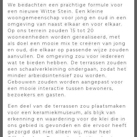
We bedachten een prachtige formule voor
een nieuwe Witte Stein. Een kleine
Waar de ouders, opa’s en oma’s en families
woongemeenschap voor jong en oud in een
rustig kunnen genieten van een lekkere kop
omgeving van naast elkaar en voor elkaar.
koffie en de omgeving, kunnen de kinderen
Op ons terrein zouden 15 tot 20
zich perfect vermaken in onze
wooneenheden worden gerealiseerd, met
buitenspeeltuin. De buitenspeeltuin heeft o.a.
als doel een mooie mix te creëren van jong
een eigen crossbaan waar de kinderen met
en oud, die elkaar op passende wijze zouden
hun eigen fiets op mogen crossen, meerdere
aanvullen. De omgeving zou voor iedereen
air-trampolines en diverse speeltoestellen.
wat te bieden hebben. De terrassen zouden
een schaalverkleining ondergaan, zodat het
Ook hebben wij op ons terrein enkele
minder arbeidsintensief zou worden.
bijzondere objecten geplaatst, voor het maken
Gebouwen zouden worden aangepast voor
van stoere selfies. Zo is er een echte
een mooie interactie tussen bewoners,
brandweerauto, een oude legertruck en
bezoekers en gasten.
helikopter te bewonderen. Dit is dé plek voor
speelplezier! De buitenspeeltuin is gratis
Een deel van de terrassen zou plaatsmaken
toegankelijk en voor alle leeftijden.
voor een keramiekmuseum, als blijk van
erkenning en waardering voor de klei die in
Bent u op zoek naar een leuk en betaalbaar
ons gebied is gevonden en die ervoor heeft
kinderfeestje? Neem dan vrijblijvend contact
gezorgd dat niet alleen wij, maar heel
met ons op, dan vertellen wij u meer over de