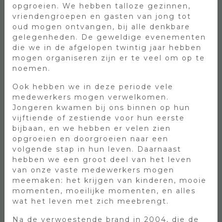
opgroeien. We hebben talloze gezinnen,
vriendengroepen en gasten van jong tot
WINTERTUIN
oud mogen ontvangen, bij alle denkbare
gelegenheden. De geweldige evenementen
die we in de afgelopen twintig jaar hebben
Wilt u graag dineren in een open en
mogen organiseren zijn er te veel om op te
rustgevende ruimte met een uniek panorama
noemen.
uitzicht over de bossen? Kom dan langs en
reserveer een tafeltje in onze Wintertuin!
Ook hebben we in deze periode vele
Vanuit onze Wintertuin heeft u een ideaal
medewerkers mogen verwelkomen.
uitzicht op de buitenspeeltuin waardoor u hier
Jongeren kwamen bij ons binnen op hun
ongestoord én onbezorgd kunt genieten
vijftiende of zestiende voor hun eerste
terwijl uw kinderen buitenspelen.
bijbaan, en we hebben er velen zien
opgroeien en doorgroeien naar een
Onze Wintertuin is één grote, open ruimte en
volgende stap in hun leven. Daarnaast
wordt in de zomer een zomertuin; de puien
hebben we een groot deel van het leven
worden opengezet en de Wintertuin verandert
van onze vaste medewerkers mogen
in een zomers terras. De tuin is perfect voor
meemaken: het krijgen van kinderen, mooie
verschillende doeleindes en gezelschappen.
momenten, moeilijke momenten, en alles
Van lopend buffet tot aan high-tea, van een
wat het leven met zich meebrengt.
bruiloft tot een familie-brunch; de tuin is de
perfecte locatie! Wilt u graag een
Na de verwoestende brand in 2004, die de