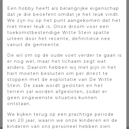
De Witte Stein, met ca. 60 zitplaatsen. Onze
Een hobby heeft als belangrijke eigenschap
Stube is volledig ingericht in Duitse sferen en
dat je die beoefent omdat je het leuk vindt.
neemt u mee naar de welbekende, Duitse
We zijn nu op het punt aangekomen dat het
restaurants. De ruimte is gemakkelijk in te
niet meer leuk is. Onze droom voor een
delen waardoor u met variërende
toekomstbestendige Witte Stein spatte
gezelschappen op een gezellige wijze plaats
uiteen door het recente, definitieve nee
kunt nemen. Zoekt u een tafeltje voor 2, 12,
vanuit de gemeente.
24 of 40 personen? Kiest u voor een buffet,
groepsdiner of á la carte dineren? De
De wil om op de oude voet verder te gaan is
mogelijkheden van de Stube zijn eindeloos!
er nog wel, maar het lichaam zegt wat
anders. Daarom hebben wij met pijn in het
Bent u op zoek naar een ruimte voor uw
hart moeten besluiten om per direct te
(bedrijfs)presentatie, themafeest of wilt u
stoppen met de exploitatie van De Witte
samen met een vriendengroep karaoke doen?
Stein. De zaak wordt gesloten en het
De Stube beschikt tevens over een TV en
terrein zal worden afgesloten, zodat er
aansluiting waardoor diverse activiteiten
geen ongewenste situaties kunnen
mogelijk zijn!
ontstaan.
We kijken terug op een prachtige periode
van 20 jaar, waarin we onze kinderen en de
kinderen van ons personeel hebben zien