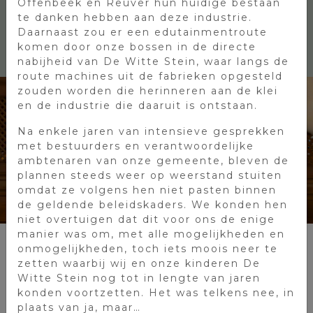
Offenbeek en Reuver hun huidige bestaan
mogelijkheden!
te danken hebben aan deze industrie.
Daarnaast zou er een edutainmentroute
komen door onze bossen in de directe
nabijheid van De Witte Stein, waar langs de
route machines uit de fabrieken opgesteld
zouden worden die herinneren aan de klei
en de industrie die daaruit is ontstaan.
Na enkele jaren van intensieve gesprekken
met bestuurders en verantwoordelijke
ambtenaren van onze gemeente, bleven de
plannen steeds weer op weerstand stuiten
omdat ze volgens hen niet pasten binnen
de geldende beleidskaders. We konden hen
niet overtuigen dat dit voor ons de enige
manier was om, met alle mogelijkheden en
onmogelijkheden, toch iets moois neer te
zetten waarbij wij en onze kinderen De
DE STUBE
Witte Stein nog tot in lengte van jaren
konden voortzetten. Het was telkens nee, in
De Stube is een gezellig ingerichte ruimte bij
plaats van ja, maar…